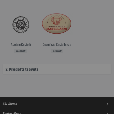
dec
Acetaia Castelli
Caseificio Castellazzo
58 products
13 products
2
Prodotti trovati
Chi Siamo
Footer Menu