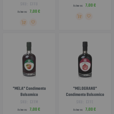
SKU:
CFFU
7,00 €
As low as
7,00 €
As low as
"MELA" Condimento
"MELOGRANO"
Balsamico
Condimento Balsamico
SKU:
CFFM
SKU:
CFFE
7,00 €
7,00 €
As low as
As low as