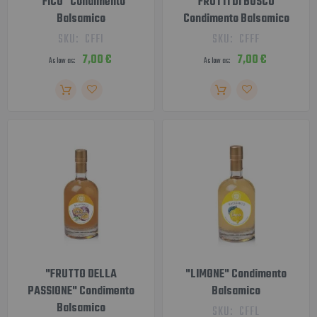
"FICO" Condimento
"FRUTTI DI BOSCO"
Balsamico
Condimento Balsamico
SKU:
CFFI
SKU:
CFFF
7,00 €
7,00 €
As low as
As low as
"FRUTTO DELLA
"LIMONE" Condimento
PASSIONE" Condimento
Balsamico
Balsamico
SKU:
CFFL