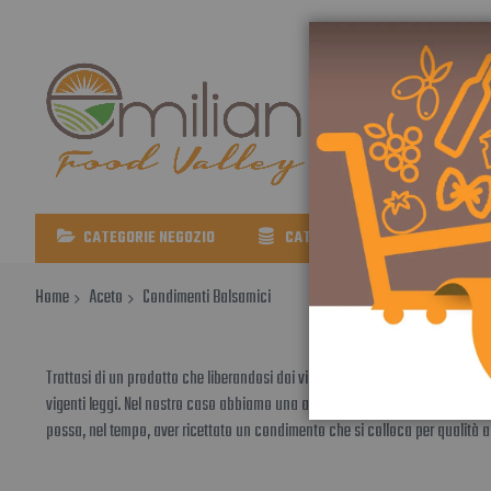
Clicca qui!
CATEGORIE NEGOZIO
CATALOGO COMPLETO
Home
Aceto
Condimenti Balsamici
Trattasi di un prodotto che liberandosi dai vincoli normativi dei consorzi s
vigenti leggi. Nel nostro caso abbiamo una acidità inferiore a quella del “
possa, nel tempo, aver ricettato un condimento che si colloca per qualità a m