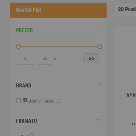
NAVIGA PER
20
Prodo
PREZZO
Go
–
€
BRAND
"AMA
Acetaia Castelli
20
FORMATO
As 
elemento
1