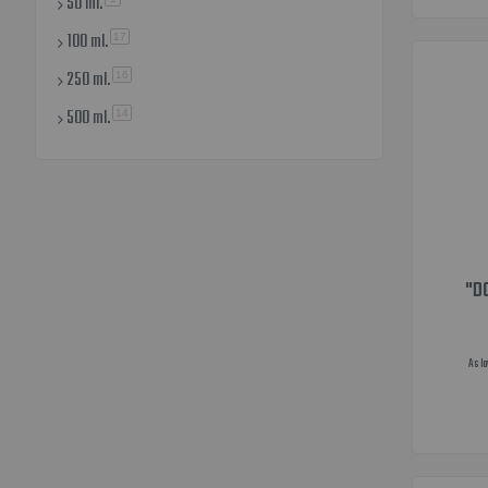
50 ml.
100 ml.
elemento
17
250 ml.
elemento
16
500 ml.
elemento
14
"D
As l