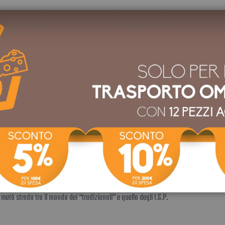
CONTATTACI
opraccitati permette alle aziende agricole di comporre un prodotto in libertà secondo
aceto balsamico di Modena I.G.P.”, una percentuale di mosto d’uva di circa l’80% ed
età strada tra il mondo dei “tradizionali” e quello degli I.G.P.