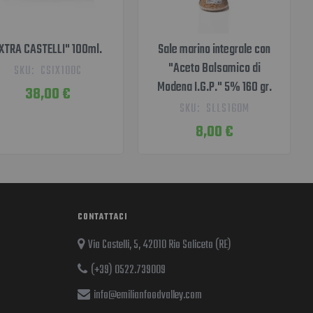
XTRA CASTELLI" 100ml.
Sale marino integrale con
"Aceto Balsamico di
SKU:
CSIX100C
Modena I.G.P." 5% 160 gr.
38,00 €
SKU:
SLLS160M
8,00 €
CONTATTACI
Via Castelli, 5, 42010 Rio Saliceto (RE)
(+39) 0522.739009
info@emilianfoodvalley.com