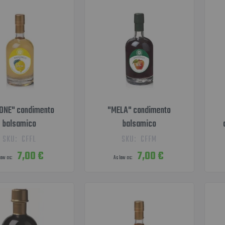
ONE" condimento
"MELA" condimento
balsamico
balsamico
SKU:
CFFL
SKU:
CFFM
7,00 €
7,00 €
low as
As low as