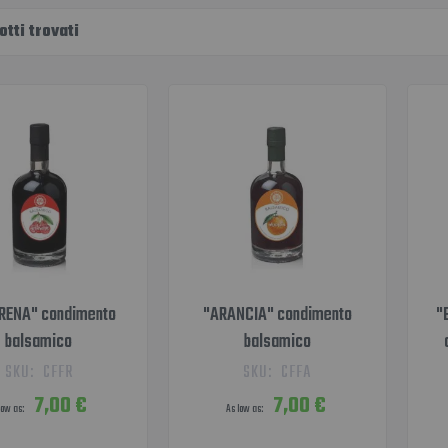
tti trovati
RENA" condimento
"ARANCIA" condimento
"
balsamico
balsamico
SKU:
CFFR
SKU:
CFFA
7,00 €
7,00 €
low as
As low as