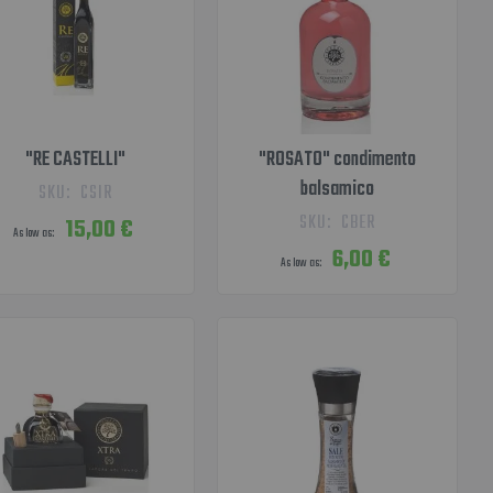
"RE CASTELLI"
"ROSATO" condimento
balsamico
SKU:
CSIR
SKU:
CBER
15,00 €
As low as
6,00 €
As low as