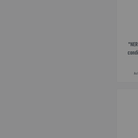
"NER
cond
As 