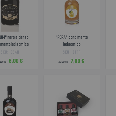
UM" nero e denso
"PERA" condimento
imento balsamico
balsamico
SKU:
CS4N
SKU:
CFFP
8,00 €
7,00 €
low as
As low as