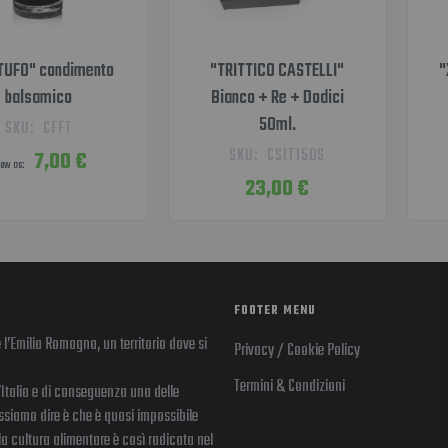
TUFO" condimento
"TRITTICO CASTELLI"
"
balsamico
Bianco + Re + Dodici
50ml.
SKU:
CFFT
SKU:
CSIT150S
7,00 €
low as
23,00 €
FOOTER MENU
 l’Emilia Romagna, un territorio dove si
Privacy / Cookie Policy
Termini & Condizioni
’Italia e di conseguenza una delle
ssiamo dire è che è quasi impossibile
la cultura alimentare è così radicata nel