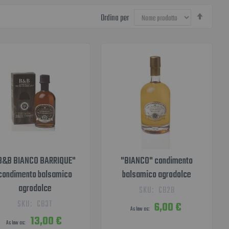
Impost
Ordina per
la
direzion
decresc
B&B BIANCO BARRIQUE"
"BIANCO" condimento
condimento balsamico
balsamico agrodolce
agrodolce
SKU:
CB2B
SKU:
CB3T
6,00 €
As low as
13,00 €
As low as