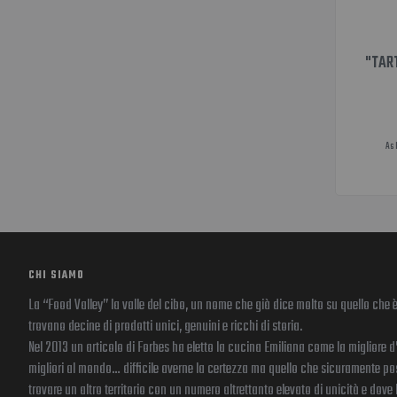
"TAR
As 
CHI SIAMO
La “Food Valley” la valle del cibo, un nome che già dice molto su quello che è
trovano decine di prodotti unici, genuini e ricchi di storia.
Nel 2013 un articolo di Forbes ha eletto la cucina Emiliana come la migliore d
migliori al mondo… difficile averne la certezza ma quello che sicuramente po
trovare un altro territorio con un numero altrettanto elevato di unicità e dove 