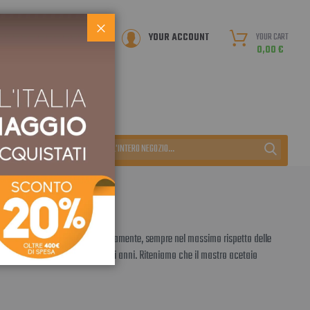
Chiudi
YOUR CART
LISTA DESIDERI
YOUR ACCOUNT
0,00 €
 le tradizioni familiari ma, ovviamente, sempre nel massimo rispetto delle
 un invecchiamento sino a venti anni. Riteniamo che il mastro acetaio