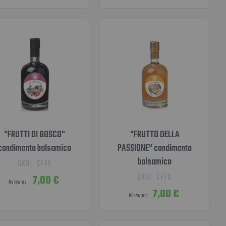
"FRUTTI DI BOSCO"
"FRUTTO DELLA
condimento balsamico
PASSIONE" condimento
balsamico
SKU:
CFFF
SKU:
CFFU
7,00 €
As low as
7,00 €
As low as