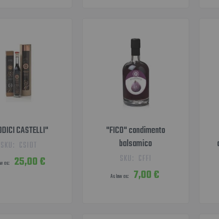
ODICI CASTELLI"
"FICO" condimento
balsamico
SKU:
CSIDT
SKU:
CFFI
25,00 €
ow as
7,00 €
As low as