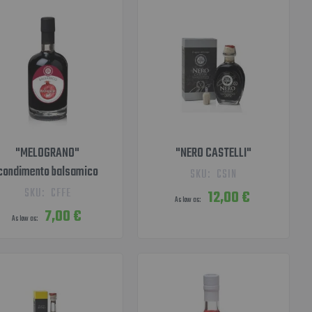
"MELOGRANO"
"NERO CASTELLI"
condimento balsamico
SKU:
CSIN
SKU:
CFFE
12,00 €
As low as
7,00 €
As low as