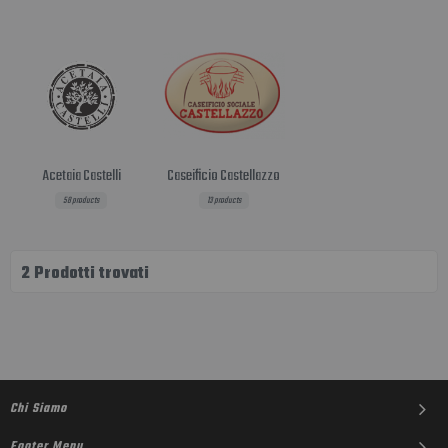
dec
Acetaia Castelli
Caseificio Castellazzo
58 products
13 products
2
Prodotti trovati
Chi Siamo
Footer Menu